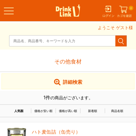
0
ゲスト様
その他食材
詳細検索
1
件
の商品がございます。
人気順
価格が安い順
価格が高い順
新着順
商品名順
ハト麦缶詰（缶売り）