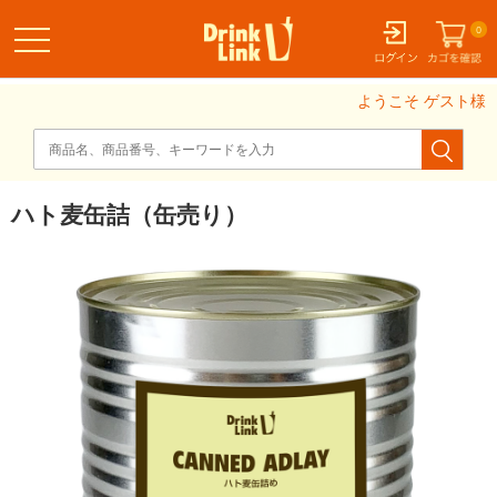
0
ゲスト様
ハト麦缶詰（缶売り）