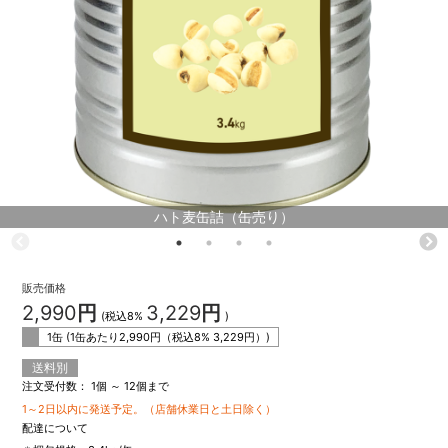
ハト麦缶詰（缶売り）
販売価格
2,990
円
3,229
円
(税込8%
)
1缶 (1缶あたり
2,990
円（税込8%
3,229
円）)
送料別
注文受付数：
1個 ～ 12個まで
1～2日以内に発送予定。（店舗休業日と土日除く）
配達について