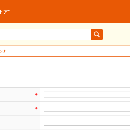
トア”
わせ
※
※