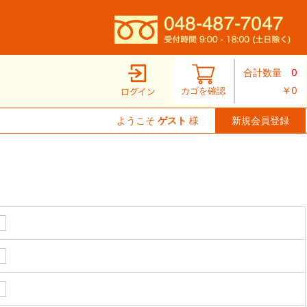
合計数量
0
￥0
カゴを確認
ようこそ
ゲスト
様
新規会員登録